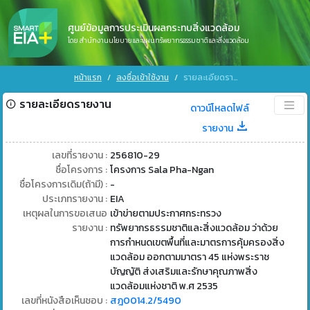
ศูนย์ข้อมูลการประเมินผลกระทบสิ่งแวดล้อม
โดย สำนักงานนโยบายและแผนทรัพยากรธรรมชาติและสิ่งแวดล้อม
หน้าแรก
ลงชื่อเข้าใช้งาน
รายละเอียดรายงาน
รายละเอียดรายงาน
ดาวน์โหลดไฟล์
รายงาน
เลขที่รายงาน :
256810-29
ชื่อโครงการ :
โครงการ Sala Pha-Ngan
ชื่อโครงการเดิม(ถ้ามี) :
-
ประเภทรายงาน :
EIA
เหตุผลในการขอเสนอ
เข้าข่ายตามประกาศกระทรวง
รายงาน :
ทรัพยากรธรรมชาติและสิ่งแวดล้อม ว่าด้วย
การกำหนดเขตพื้นที่และมาตรการคุ้มครองสิ่ง
แวดล้อม ออกตามมาตรา 45 แห่งพระราช
บัญญัติ ส่งเสริมและรักษาคุณภาพสิ่ง
แวดล้อมแห่งชาติ พ.ศ 2535
เลขที่หนังสือเห็นชอบ :
สฎ0014.2/5490