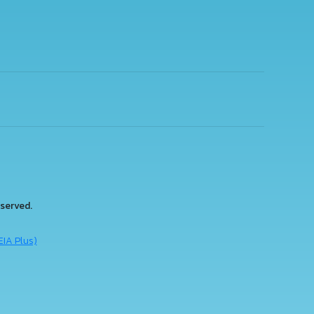
served.
EIA Plus)