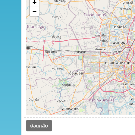
+
−
ย้อนกลับ