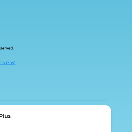
served.
EIA Plus)
Plus