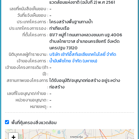
แวดล้อมแห่งชาติ (ฉบับที่ 2) พ.ศ 2561
เลขที่หนังสือเห็นชอบ :
-
วันที่แจ้งเห็นชอบ :
-
ประเภทโครงการ :
โครงสร้างพื้นฐานทางน้ำ
ประเภทโครงการรอง :
ท่าเทียบเรือ
ที่ตั้งโครงการ :
81/7 หมู่ที่ 1 ถนนทางหลวงชนบท นฐ.4006
ตำบลไทยาวาส อำเภอนครชัยศรี จังหวัด
นครปฐม 73120
นิติบุคคลผู้ทำรายงาน :
บริษัท เซ้าท์อี๊สท์เอเซียเทคโนโลยี่ จำกัด
เจ้าของโครงการ :
น้ำมันพืชไทย จำกัด (มหาชน)
เจ้าของโครงการเดิม (ถ้า
-
มี) :
สถานภาพของโครงการ
ได้รับอนุมัติ/อนุญาตก่อสร้าง อยู่ระหว่าง
:
ก่อสร้าง
เลขที่ใบอนุญาต/คำขอ :
-
หน่วยงานอนุญาต :
-
หมายเหตุ :
-
พื้นที่คุ้มครองสิ่งแวดล้อม
+