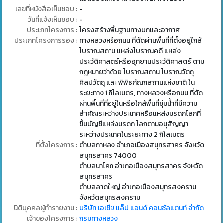
เลขที่หนังสือเห็นชอบ :
-
วันที่แจ้งเห็นชอบ :
-
ประเภทโครงการ :
โครงสร้างพื้นฐานทางบกและอากาศ
ประเภทโครงการรอง :
ทางหลวงหรือถนน ที่ตัดผ่านพื้นที่ที่ตั้งอยู่ใกล้
โบราณสถาน แหล่งโบราณคดี แหล่ง
ประวัติศาสตร์หรืออุทยานประวัติศาสตร์ ตาม
กฎหมายว่าด้วย โบราณสถาน โบราณวัตถุ
ศิลปวัตถุ และ พิพิธภัณฑสถานแห่งชาติ ใน
ระยะทาง 1 กิโลเมตร, ทางหลวงหรือถนน ที่ตัด
ผ่านพื้นที่ที่อยู่ในหรือใกล้พื้นที่ชุ่มน้ําที่มีความ
สําคัญระหว่างประเทศหรือแหล่งมรดกโลกที่
ขึ้นบัญชีแหล่งมรดก โลกตามอนุสัญญา
ระหว่างประเทศในระยะทาง 2 กิโลเมตร
ที่ตั้งโครงการ :
ตำบลกาหลง อำเภอเมืองสมุทรสาคร จังหวัด
สมุทรสาคร 74000
ตำบลนาโคก อำเภอเมืองสมุทรสาคร จังหวัด
สมุทรสาคร
ตำบลลาดใหญ่ อำเภอเมืองสมุทรสงคราม
จังหวัดสมุทรสงคราม
นิติบุคคลผู้ทำรายงาน :
บริษัท เอเซีย แล็ป แอนด์ คอนซัลแตนท์ จำกัด
เจ้าของโครงการ :
กรมทางหลวง