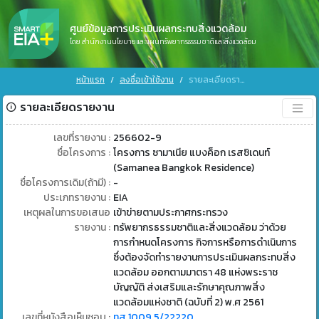
ศูนย์ข้อมูลการประเมินผลกระทบสิ่งแวดล้อม
โดย สำนักงานนโยบายและแผนทรัพยากรธรรมชาติและสิ่งแวดล้อม
หน้าแรก
ลงชื่อเข้าใช้งาน
รายละเอียดรายงาน
รายละเอียดรายงาน
เลขที่รายงาน :
256602-9
ชื่อโครงการ :
โครงการ ซามาเนีย แบงค็อก เรสซิเดนท์
(Samanea Bangkok Residence)
ชื่อโครงการเดิม(ถ้ามี) :
-
ประเภทรายงาน :
EIA
เหตุผลในการขอเสนอ
เข้าข่ายตามประกาศกระทรวง
รายงาน :
ทรัพยากรธรรมชาติและสิ่งแวดล้อม ว่าด้วย
การกำหนดโครงการ กิจการหรือการดำเนินการ
ซึ่งต้องจัดทำรายงานการประเมินผลกระทบสิ่ง
แวดล้อม ออกตามมาตรา 48 แห่งพระราช
บัญญัติ ส่งเสริมและรักษาคุณภาพสิ่ง
แวดล้อมแห่งชาติ (ฉบับที่ 2) พ.ศ 2561
เลขที่หนังสือเห็นชอบ :
ทส 1009.5/22220