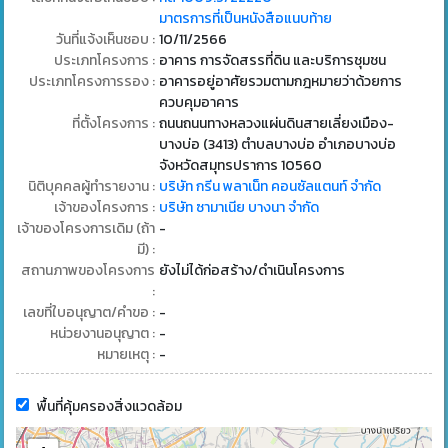
มาตรการที่เป็นหนังสือแนบท้าย
วันที่แจ้งเห็นชอบ :
10/11/2566
ประเภทโครงการ :
อาคาร การจัดสรรที่ดิน และบริการชุมชน
ประเภทโครงการรอง :
อาคารอยู่อาศัยรวมตามกฎหมายว่าด้วยการ
ควบคุมอาคาร
ที่ตั้งโครงการ :
ถนนถนนทางหลวงแผ่นดินสายเลี่ยงเมือง-
บางบ่อ (3413) ตำบลบางบ่อ อำเภอบางบ่อ
จังหวัดสมุทรปราการ 10560
นิติบุคคลผู้ทำรายงาน :
บริษัท กรีน พลาเน็ท คอนซัลแตนท์ จำกัด
เจ้าของโครงการ :
บริษัท ซามาเนีย บางนา จำกัด
เจ้าของโครงการเดิม (ถ้า
-
มี) :
สถานภาพของโครงการ
ยังไม่ได้ก่อสร้าง/ดำเนินโครงการ
:
เลขที่ใบอนุญาต/คำขอ :
-
หน่วยงานอนุญาต :
-
หมายเหตุ :
-
พื้นที่คุ้มครองสิ่งแวดล้อม