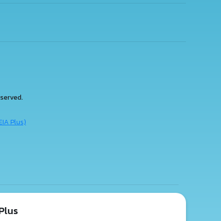
served.
EIA Plus)
Plus