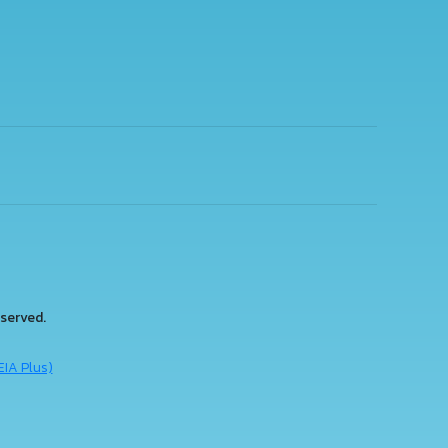
served.
EIA Plus)