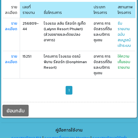
ราย
เลขที่
ประเภท
สถานภาพ
ละเอียด
รายงาน
ชื่อโครงการ
โครงการ
โครงการ
ราย
256809-
โรงแรม ลลิน รีสอร์ท ภูเก็ต
อาคาร การ
รับ
ละเอียด
44
(Lalynn Resort Phuket)
จัดสรรที่ดิน
รายงาน
(ส่วนขยายและดัดแปลง
และบริการ
ฉบับ
อาคาร)
ชุมชน
สมบูรณ์
เข้าระบบ
ราย
15251
โครงการ โรงแรม ดรณ์
อาคาร การ
ให้ความ
ละเอียด
พิมาน รีสอร์ท (Donphiman
จัดสรรที่ดิน
เห็นชอบ
Resort)
และบริการ
รายงาน
ชุมชน
1
ย้อนกลับ
คู่มือการใช้งาน