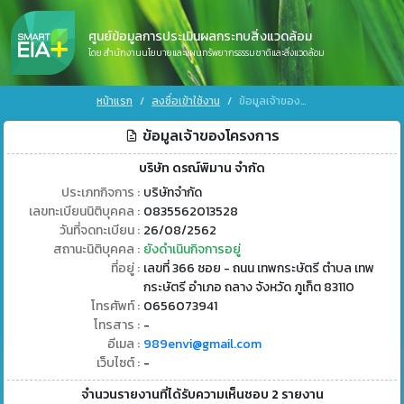
ศูนย์ข้อมูลการประเมินผลกระทบสิ่งแวดล้อม
โดย สำนักงานนโยบายและแผนทรัพยากรธรรมชาติและสิ่งแวดล้อม
หน้าแรก
ลงชื่อเข้าใช้งาน
ข้อมูลเจ้าของโครงการ
ข้อมูลเจ้าของโครงการ
บริษัท ดรณ์พิมาน จำกัด
ประเภทกิจการ :
บริษัทจำกัด
เลขทะเบียนนิติบุคคล :
0835562013528
วันที่จดทะเบียน :
26/08/2562
สถานะนิติบุคคล :
ยังดำเนินกิจการอยู่
ที่อยู่ :
เลขที่ 366 ซอย - ถนน เทพกระษัตรี ตำบล เทพ
กระษัตรี อำเภอ ถลาง จังหวัด ภูเก็ต 83110
โทรศัพท์ :
0656073941
โทรสาร :
-
อีเมล :
989envi@gmail.com
เว็บไซต์ :
-
จำนวนรายงานที่ได้รับความเห็นชอบ 2 รายงาน