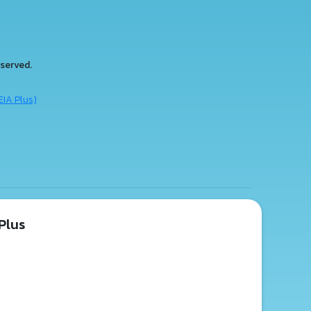
served.
EIA Plus)
Plus