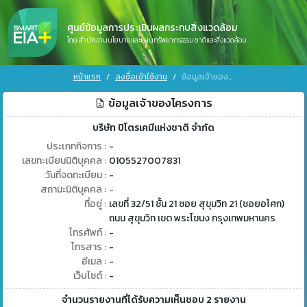
ศูนย์ข้อมูลการประเมินผลกระทบสิ่งแวดล้อม
โดย สำนักงานนโยบายและแผนทรัพยากรธรรมชาติและสิ่งแวดล้อม
หน้าแรก
ลงชื่อเข้าใช้งาน
ข้อมูลเจ้าของโครงการ
ข้อมูลเจ้าของโครงการ
บริษัท ปิโตรเคมีแห่งชาติ จำกัด
ประเภทกิจการ :
-
เลขทะเบียนนิติบุคคล :
0105527007831
วันที่จดทะเบียน :
-
สถานะนิติบุคคล :
-
ที่อยู่ :
เลขที่ 32/51 ชั้น 21 ซอย สุขุมวิท 21 (ซอยอโศก)
ถนน สุขุมวิท เขต พระโขนง กรุงเทพมหานคร
โทรศัพท์ :
-
โทรสาร :
-
อีเมล :
-
เว็บไซต์ :
-
จำนวนรายงานที่ได้รับความเห็นชอบ 2 รายงาน