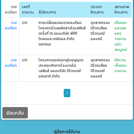
ราย
เลขที่
ประเภท
สถานภาพ
ละเอียด
รายงาน
ชื่อโครงการ
โครงการ
โครงการ
ราย
231
การเปลี่ยนแปลงรายละเอียด
อุตสาหกรรม
เห็นชอบ
ละเอียด
โครงการโรงผลิตสารโอเลฟินส์
ปิโตรเลียม
และเผย
(ครั้งที่ 11) ของบริษัท พีทีที
ปิโตรเคมี
แพร่
โกลบอล เคมิคอล จำกัด
และเคมี
รายงาน
(มหาชน)
ฉบับ
สมบูรณ์
ราย
231
โครงการขอต่ออายุใบอนุญาต
อุตสาหกรรม
ให้ความ
ละเอียด
ประกอบกิจการโรงงานโอ
ปิโตรเลียม
เห็นชอบ
เลฟินส์ ของบริษัท ปิโตรเคมี
ปิโตรเคมี
รายงาน
แห่งชาติ จำกัด
และเคมี
1
ย้อนกลับ
คู่มือการใช้งาน