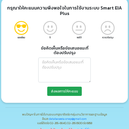
กรุณาให้คะแนนความพึงพอใจในการใช้งานระบบ Smart EIA
Plus
ยอดเยี่ยม
ดี
พอใช้
ควรปรับปรุง
ข้อคิดเห็นหรือข้อเสนอแนะที่
ต้องปรับปรุง
ส่งผลการให้คะแนน
พบปัญหาในการใช้งานระบบกรุณาติดต่อ กลุ่มงานวิชาการและฐานข้อมูล
อีเมล
databaseeia.onep@gmail.com
เบอร์ติดต่อ 02-265-6640, 02-265 6500 ต่อ 6858