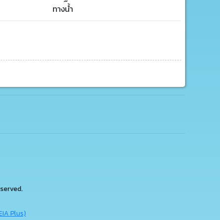
ทางน้ำ
served.
EIA Plus)