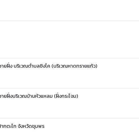
ะชายฝั่ง บริเวณตำบลชิงโค (บริเวณหาดทรายแก้ว)
ชายฝั่งบริเวณบ้านหัวแหลม (ฝั่งกระโจม)
่ปากตะโก จังหวัดชุมพร