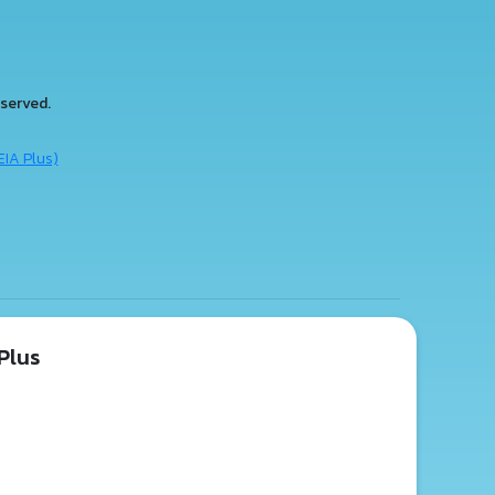
served.
EIA Plus)
Plus