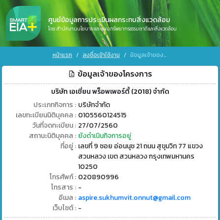
ศูนย์ข้อมูลการประเมินผลกระทบสิ่งแวดล้อม
โดย สำนักงานนโยบายและแผนทรัพยากรธรรมชาติและสิ่งแวดล้อม
หน้าแรก
ลงชื่อเข้าใช้งาน
ข้อมูลเจ้าของโครงการ
ข้อมูลเจ้าของโครงการ
บริษัท เอเชี่ยน พร็อพเพอร์ตี้ (2018) จำกัด
ประเภทกิจการ :
บริษัทจำกัด
เลขทะเบียนนิติบุคคล :
0105560124515
วันที่จดทะเบียน :
27/07/2560
สถานะนิติบุคคล :
ยังดำเนินกิจการอยู่
ที่อยู่ :
เลขที่ 9 ซอย อ่อนนุช 21 ถนน สุขุมวิท 77 แขวง
สวนหลวง เขต สวนหลวง กรุงเทพมหานคร
10250
โทรศัพท์ :
020890996
โทรสาร :
-
อีเมล :
aspire.sukhumvit.onnut@gmail.com
เว็บไซต์ :
-