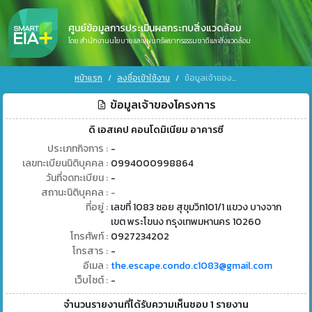
ศูนย์ข้อมูลการประเมินผลกระทบสิ่งแวดล้อม
โดย สำนักงานนโยบายและแผนทรัพยากรธรรมชาติและสิ่งแวดล้อม
หน้าแรก
ลงชื่อเข้าใช้งาน
ข้อมูลเจ้าของโครงการ
ข้อมูลเจ้าของโครงการ
ดิ เอสเคป คอนโดมิเนียม อาคารซี
ประเภทกิจการ :
-
เลขทะเบียนนิติบุคคล :
0994000998864
วันที่จดทะเบียน :
-
สถานะนิติบุคคล :
-
ที่อยู่ :
เลขที่ 1083 ซอย สุขุมวิท101/1 แขวง บางจาก
เขต พระโขนง กรุงเทพมหานคร 10260
โทรศัพท์ :
0927234202
โทรสาร :
-
อีเมล :
the.escape.condo.c1083@gmail.com
เว็บไซต์ :
-
จำนวนรายงานที่ได้รับความเห็นชอบ 1 รายงาน