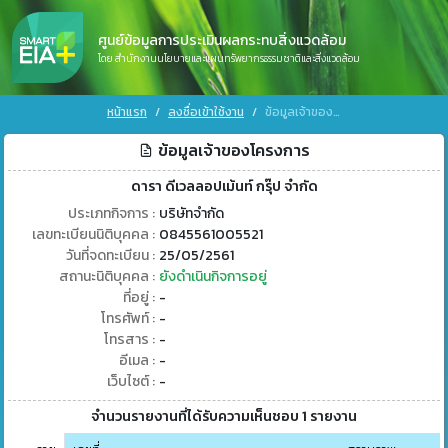
ศูนย์ข้อมูลการประเมินผลกระทบสิ่งแวดล้อม
โดย สำนักงานนโยบายและแผนทรัพยากรธรรมชาติและสิ่งแวดล้อม
หน้าแรก
ลงชื่อเข้าใช้งาน
ข้อมูลเจ้าของโครงการ
ข้อมูลเจ้าของโครงการ
ดารา ดีเวลลอปเม้นท์ กรุ๊ป จำกัด
ประเภทกิจการ :
บริษัทจำกัด
เลขทะเบียนนิติบุคคล :
0845561005521
วันที่จดทะเบียน :
25/05/2561
สถานะนิติบุคคล :
ยังดำเนินกิจการอยู่
ที่อยู่ :
-
โทรศัพท์ :
-
โทรสาร :
-
อีเมล :
-
เว็บไซต์ :
-
จำนวนรายงานที่ได้รับความเห็นชอบ 1 รายงาน