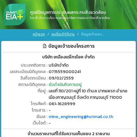
ศูนย์ข้อมูลการประเมินผลกระทบสิ่งแวดล้อม
โดย สำนักงานนโยบายและแผนทรัพยากรธรรมชาติและสิ่งแวดล้อม
หน้าแรก
ลงชื่อเข้าใช้งาน
ข้อมูลเจ้าของโครงการ
ข้อมูลเจ้าของโครงการ
บริษัท เหมืองแร่ไทรโยค จำกัด
ประเภทกิจการ :
บริษัทจำกัด
เลขทะเบียนนิติบุคคล :
0715559000241
วันที่จดทะเบียน :
09/02/2559
สถานะนิติบุคคล :
ยังดำเนินกิจการอยู่
ที่อยู่ :
เลขที่ 110/201 หมู่ที่ 10 ตำบล ปากแพรก อำเภอ
เมืองกาญจนบุรี จังหวัด กาญจนบุรี 71000
โทรศัพท์ :
061-1628999
โทรสาร :
-
อีเมล :
mine_engineering@hotmail.co.th
เว็บไซต์ :
-
จำนวนรายงานที่ได้รับความเห็นชอบ 2 รายงาน