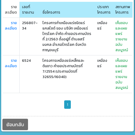
ราย
เลขที่
ประเภท
สถานภาพ
ละเอียด
รายงาน
ชื่อโครงการ
โครงการ
โครงการ
ราย
256807-
โครงการทำเหมืองแร่ชนิดแร่
เหมือง
เห็นชอบ
ละเอียด
34
แคลไซต์ ของ บริษัท เหมืองแร่
แร่
และเผย
ไทรโยค จำกัด คำขอประทานบัตร
แพร่
ที่ 2/2563 ตั้งอยู่ที่ ตำบลสรี
รายงาน
มงคล อำเภอไทรโยค จังหวัด
ฉบับ
กาญจนบุรี
สมบูรณ์
ราย
6524
โครงการเหมืองแร่เหล็กและ
เหมือง
เห็นชอบ
ละเอียด
ดินขาว คำขอประทานบัตรที่
แร่
และเผย
7/2554 (ประทานบัตรที่
แพร่
32655/16040)
รายงาน
ฉบับ
สมบูรณ์
1
ย้อนกลับ