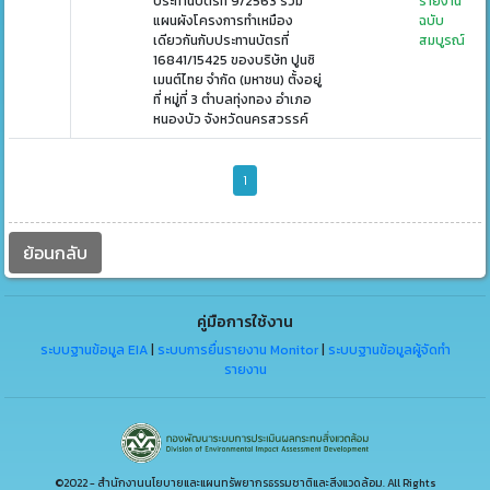
ประทานบัตรที่ 9/2563 ร่วม
รายงาน
แผนผังโครงการทำเหมือง
ฉบับ
เดียวกันกับประทานบัตรที่
สมบูรณ์
16841/15425 ของบริษัท ปูนซิ
เมนต์ไทย จำกัด (มหาชน) ตั้งอยู่
ที่ หมู่ที่ 3 ตำบลทุ่งทอง อำเภอ
หนองบัว จังหวัดนครสวรรค์
1
ย้อนกลับ
คู่มือการใช้งาน
ระบบฐานข้อมูล EIA
|
ระบบการยื่นรายงาน Monitor
|
ระบบฐานข้อมูลผู้จัดทำ
รายงาน
©2022 - สำนักงานนโยบายและแผนทรัพยากรธรรมชาติและสิ่งแวดล้อม. All Rights