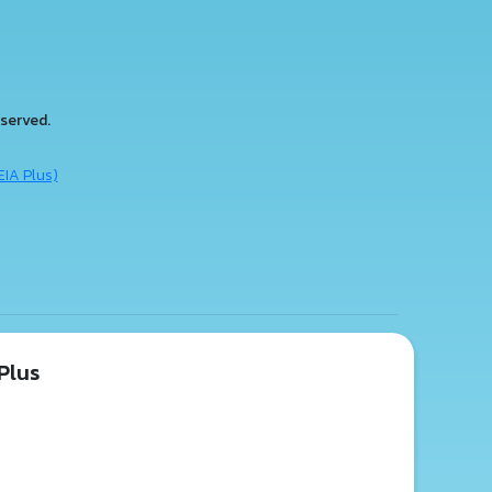
served.
EIA Plus)
Plus