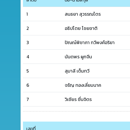
1
สนธยา สุวรรณไตร
2
อธิปไตย ไชยชาติ
3
ปัณณ์พิชาภา ทวีพงศ์อริยา
4
นันตพร ผูกจีน
5
สุมาลี เต็มทวี
6
จรัญ ทองเลี่ยมนาค
7
วิเชียร ชื่นจิตร
เลขที่