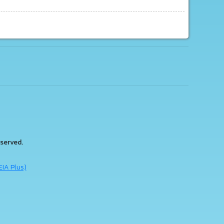
served.
EIA Plus)