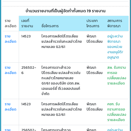
จำนวนรายงานที่เป็นผู้จัดทำทั้งหมด 19 รายงาน
ราย
เลขที่
ประเภท
สถานะการ
ละเอียด
รายงาน
ชื่อโครงการ
โครงการ
พิจารณา
ราย
14523
โครงการผลิตปิโตรเลียม
พัฒนา
อยู่ระหว่าง
ละเอียด
แปลงสำรวจในทะเลอ่าวไทย
ปิโตรเลียม
พิจารณา
หมายเลข G2/61
ของหน่วย
งานอนุมัติ/
อนุญาต
ราย
256502-
โครงการเจาะสำรวจ
พัฒนา
สผ. รับทราบ
ละเอียด
6
ปิโตรเลียม แปลงสำรวจใน
ปิโตรเลียม
การขอ
ทะเลอ่าวไทยหมายเลข
เปลี่ยนแปลง
G1/61 ของบริษัท ปตท.สผ.
รายละเอียด
เอนเนอร์ยี่ ดีเวลลอปเมนท์
จำกัด
ราย
14523
โครงการผลิตปิโตรเลียม
พัฒนา
คชก. รับ
ละเอียด
แปลงสำรวจในทะเลอ่าวไทย
ปิโตรเลียม
ทราบการขอ
หมายเลข G2/61
เปลี่ยนแปลง
รายละเอียด
ราย
256502-
โครงการเจาะสำรวจ
พัฒนา
อยู่ระหว่าง