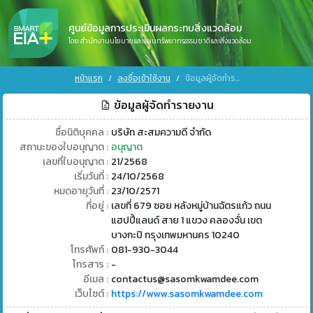
ศูนย์ข้อมูลการประเมินผลกระทบสิ่งแวดล้อม
โดย สำนักงานนโยบายและแผนทรัพยากรธรรมชาติและสิ่งแวดล้อม
หน้าแรก
ลงชื่อเข้าใช้งาน
ข้อมูลผู้จัดทำรายงาน
ข้อมูลผู้จัดทำรายงาน
ชื่อนิติบุคคล :
บริษัท สะสมความดี จำกัด
สถานะของใบอนุญาต :
อนุญาต
เลขที่ใบอนุญาต :
21/2568
เริ่มวันที่ :
24/10/2568
หมดอายุวันที่ :
23/10/2571
ที่อยู่ :
เลขที่ 679 ซอย หลังหมู่บ้านฉัตรแก้ว ถนน
แฮปปี้แลนด์ สาย 1 แขวง คลองจั่น เขต
บางกะปิ กรุงเทพมหานคร 10240
โทรศัพท์ :
081-930-3044
โทรสาร :
-
อีเมล :
contactus@sasomkwamdee.com
เว็บไซต์ :
https://www.sasomkwamdee.com