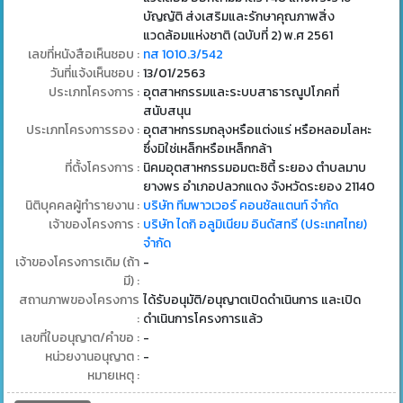
บัญญัติ ส่งเสริมและรักษาคุณภาพสิ่ง
แวดล้อมแห่งชาติ (ฉบับที่ 2) พ.ศ 2561
เลขที่หนังสือเห็นชอบ :
ทส 1010.3/542
วันที่แจ้งเห็นชอบ :
13/01/2563
ประเภทโครงการ :
อุตสาหกรรมและระบบสาธารณูปโภคที่
สนับสนุน
ประเภทโครงการรอง :
อุตสาหกรรมถลุงหรือแต่งแร่ หรือหลอมโลหะ
ซึ่งมิใช่เหล็กหรือเหล็กกล้า
ที่ตั้งโครงการ :
นิคมอุตสาหกรรมอมตะซิตี้ ระยอง ตำบลมาบ
ยางพร อำเภอปลวกแดง จังหวัดระยอง 21140
นิติบุคคลผู้ทำรายงาน :
บริษัท ทีมพาวเวอร์ คอนซัลแตนท์ จำกัด
เจ้าของโครงการ :
บริษัท ไดกิ อลูมิเนียม อินดัสทรี (ประเทศไทย)
จำกัด
เจ้าของโครงการเดิม (ถ้า
-
มี) :
สถานภาพของโครงการ
ได้รับอนุมัติ/อนุญาตเปิดดำเนินการ และเปิด
:
ดำเนินการโครงการแล้ว
เลขที่ใบอนุญาต/คำขอ :
-
หน่วยงานอนุญาต :
-
หมายเหตุ :