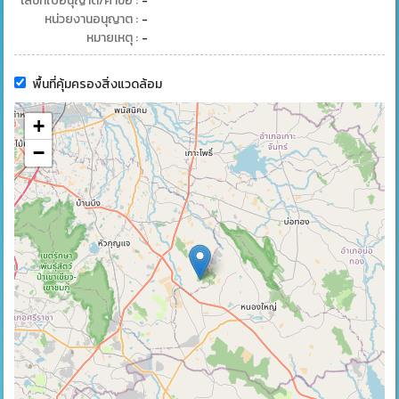
เลขที่ใบอนุญาต/คำขอ :
-
หน่วยงานอนุญาต :
-
หมายเหตุ :
-
พื้นที่คุ้มครองสิ่งแวดล้อม
+
−