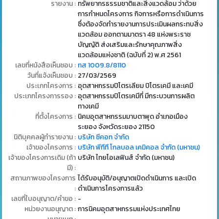
รายงาน :
ทรัพยากรธรรมชาติและสิ่งแวดล้อม ว่าด้วย
การกำหนดโครงการ กิจการหรือการดำเนินการ
ซึ่งต้องจัดทำรายงานการประเมินผลกระทบสิ่ง
แวดล้อม ออกตามมาตรา 48 แห่งพระราช
บัญญัติ ส่งเสริมและรักษาคุณภาพสิ่ง
แวดล้อมแห่งชาติ (ฉบับที่ 2) พ.ศ 2561
เลขที่หนังสือเห็นชอบ :
ทส 1009.8/8110
วันที่แจ้งเห็นชอบ :
27/03/2569
ประเภทโครงการ :
อุตสาหกรรมปิโตรเลียม ปิโตรเคมี และเคมี
ประเภทโครงการรอง :
อุตสาหกรรมปิโตรเคมีที่ มีกระบวนการผลิต
ทางเคมี
ที่ตั้งโครงการ :
นิคมอุตสาหกรรมมาบตาพุด อำเภอเมือง
ระยอง จังหวัดระยอง 21150
นิติบุคคลผู้ทำรายงาน :
บริษัท ซีคอท จำกัด
เจ้าของโครงการ :
บริษัท พีทีที โกลบอล เคมิคอล จำกัด (มหาชน)
เจ้าของโครงการเดิม (ถ้า
บริษัท ไทยโอเลฟินส์ จำกัด (มหาชน)
มี) :
สถานภาพของโครงการ
ได้รับอนุมัติ/อนุญาตเปิดดำเนินการ และเปิด
:
ดำเนินการโครงการแล้ว
เลขที่ใบอนุญาต/คำขอ :
-
หน่วยงานอนุญาต :
การนิคมอุตสาหกรรมแห่งประเทศไทย