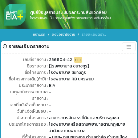
ศูนย์ข้อมูลการประเมินผลกระทบสิ่งแวดล้อม
โดย สำนักงานนโยบายและแผนทรัพยากรธรรมชาติและสิ่งแวดล้อม
หน้าแรก
ลงชื่อเข้าใช้งาน
รายละเอียดรายงาน
รายละเอียดรายงาน
เลขที่รายงาน :
256804-42
CH1
ชื่อรายงาน :
[โรงพยาบาล ชยางกูร]
ชื่อโครงการ :
โรงพยาบาล ชยางกูร
ชื่อโครงการเดิม(ถ้ามี) :
โรงพยาบาล RB นครพนม
ประเภทรายงาน :
EIA
เหตุผลในการขอเสนอ
-
รายงาน :
เลขที่หนังสือเห็นชอบ :
-
วันที่แจ้งเห็นชอบ :
-
ประเภทโครงการ :
อาคาร การจัดสรรที่ดิน และบริการชุมชน
ประเภทโครงการรอง :
โรงพยาบาลหรือสถานพยาบาลตามกฎหมาย
ว่าด้วยสถานพยาบาล
ที่ตั้งโครงการ :
- ซอย- ถนนชยางกูร ตำบลท่าค้อ อำเภอเมือง