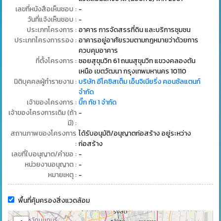
เลขที่หนังสือเห็นชอบ :
-
วันที่แจ้งเห็นชอบ :
-
ประเภทโครงการ :
อาคาร การจัดสรรที่ดิน และบริการชุมชน
ประเภทโครงการรอง :
อาคารอยู่อาศัยรวมตามกฎหมายว่าด้วยการ
ควบคุมอาคาร
ที่ตั้งโครงการ :
ซอยสุขุมวิท 61 ถนนสุขุมวิท แขวงคลองตัน
เหนือ เขตวัฒนา กรุงเทพมหานคร 10110
นิติบุคคลผู้ทำรายงาน :
บริษัท อีโคซิสเต็ม เอ็นจิเนียริ่ง คอนซัลแตนท์
จำกัด
เจ้าของโครงการ :
บิ๊ก ทัช 1 จำกัด
เจ้าของโครงการเดิม (ถ้า
-
มี) :
สถานภาพของโครงการ
ได้รับอนุมัติ/อนุญาตก่อสร้าง อยู่ระหว่าง
:
ก่อสร้าง
เลขที่ใบอนุญาต/คำขอ :
-
หน่วยงานอนุญาต :
-
หมายเหตุ :
-
พื้นที่คุ้มครองสิ่งแวดล้อม