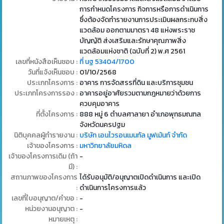
การกำหนดโครงการ กิจการหรือการดำเนินการ
ซึ่งต้องจัดทำรายงานการประเมินผลกระทบสิ่ง
แวดล้อม ออกตามมาตรา 48 แห่งพระราช
บัญญัติ ส่งเสริมและรักษาคุณภาพสิ่ง
แวดล้อมแห่งชาติ (ฉบับที่ 2) พ.ศ 2561
เลขที่หนังสือเห็นชอบ :
ที่ นฐ 53404/1700
วันที่แจ้งเห็นชอบ :
01/10/2568
ประเภทโครงการ :
อาคาร การจัดสรรที่ดิน และบริการชุมชน
ประเภทโครงการรอง :
อาคารอยู่อาศัยรวมตามกฎหมายว่าด้วยการ
ควบคุมอาคาร
ที่ตั้งโครงการ :
888 หมู่ 6 ตำบลศาลายา อำเภอพุทธมณฑล
จังหวัดนครปฐม
นิติบุคคลผู้ทำรายงาน :
บริษัท เอนไวรอนเมนทัล มูฟเม้นท์ จำกัด
เจ้าของโครงการ :
มหาวิทยาลัยมหิดล
เจ้าของโครงการเดิม (ถ้า
-
มี) :
สถานภาพของโครงการ
ได้รับอนุมัติ/อนุญาตเปิดดำเนินการ และเปิด
:
ดำเนินการโครงการแล้ว
เลขที่ใบอนุญาต/คำขอ :
-
หน่วยงานอนุญาต :
-
หมายเหตุ :