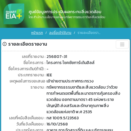
ศูนย์ข้อมูลการประเมินผลกระทบสิ่งแวดล้อม
โดย สำนักงานนโยบายและแผนทรัพยากรธรรมชาติและสิ่งแวดล้อม
หน้าแรก
ลงชื่อเข้าใช้งาน
รายละเอียดรายงาน
รายละเอียดรายงาน
เลขที่รายงาน :
256807-31
ชื่อโครงการ :
โครงการ โชคชัยการ์เด้นฮิลล์
ชื่อโครงการเดิม(ถ้ามี) :
-
ประเภทรายงาน :
IEE
เหตุผลในการขอเสนอ
เข้าข่ายตามประกาศกระทรวง
รายงาน :
ทรัพยากรธรรมชาติและสิ่งแวดล้อม ว่าด้วย
การกำหนดเขตพื้นที่และมาตรการคุ้มครองสิ่ง
แวดล้อม ออกตามมาตรา 45 แห่งพระราช
บัญญัติ ส่งเสริมและรักษาคุณภาพสิ่ง
แวดล้อมแห่งชาติ พ.ศ 2535
เลขที่หนังสือเห็นชอบ :
ทส 1009.5/23563
วันที่แจ้งเห็นชอบ :
16/10/2568
ประเภทโครงการ :
อาคาร การจัดสรรที่ดิน และบริการชุมชน