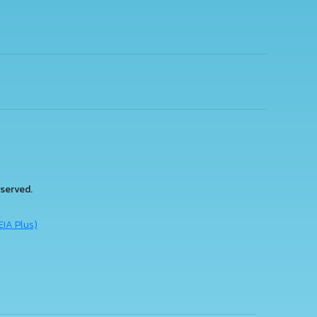
served.
EIA Plus)