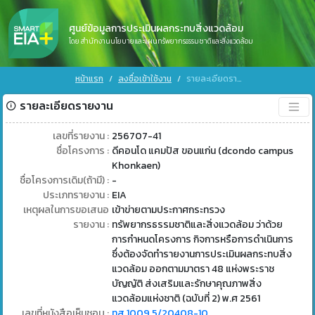
ศูนย์ข้อมูลการประเมินผลกระทบสิ่งแวดล้อม
โดย สำนักงานนโยบายและแผนทรัพยากรธรรมชาติและสิ่งแวดล้อม
หน้าแรก
ลงชื่อเข้าใช้งาน
รายละเอียดรายงาน
รายละเอียดรายงาน
เลขที่รายงาน :
256707-41
ชื่อโครงการ :
ดีคอนโด แคมปัส ขอนแก่น (dcondo campus
Khonkaen)
ชื่อโครงการเดิม(ถ้ามี) :
-
ประเภทรายงาน :
EIA
เหตุผลในการขอเสนอ
เข้าข่ายตามประกาศกระทรวง
รายงาน :
ทรัพยากรธรรมชาติและสิ่งแวดล้อม ว่าด้วย
การกำหนดโครงการ กิจการหรือการดำเนินการ
ซึ่งต้องจัดทำรายงานการประเมินผลกระทบสิ่ง
แวดล้อม ออกตามมาตรา 48 แห่งพระราช
บัญญัติ ส่งเสริมและรักษาคุณภาพสิ่ง
แวดล้อมแห่งชาติ (ฉบับที่ 2) พ.ศ 2561
เลขที่หนังสือเห็นชอบ :
ทส 1009.5/20408-10