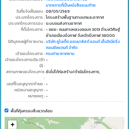
มาตรการที่เป็นหนังสือแนบท้าย
วันที่แจ้งเห็นชอบ :
08/05/2569
ประเภทโครงการ :
โครงสร้างพื้นฐานทางบกและอากาศ
ประเภทโครงการรอง :
ระบบขนส่งทางอากาศ
ที่ตั้งโครงการ :
- ซอย- ถนนทางหลวงชนบท 3013 ตำบลวิศิษฐ์
อำเภอเมืองบึงกาฬ จังหวัดบึงกาฬ 38000
นิติบุคคลผู้ทำรายงาน :
บริษัท ยูไนเต็ด แอนนาลิสต์ แอนด์ เอ็นจิเนียริ่ง
คอนซัลแตนท์ จำกัด
เจ้าของโครงการ :
กรมท่าอากาศยาน
เจ้าของโครงการเดิม (ถ้า
-
มี) :
สถานภาพของโครงการ
ยังไม่ได้ก่อสร้าง/ดำเนินโครงการ,
:
เลขที่ใบอนุญาต/คำขอ :
-
หน่วยงานอนุญาต :
-
หมายเหตุ :
-
พื้นที่คุ้มครองสิ่งแวดล้อม
+