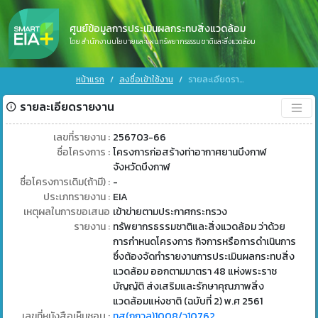
ศูนย์ข้อมูลการประเมินผลกระทบสิ่งแวดล้อม
โดย สำนักงานนโยบายและแผนทรัพยากรธรรมชาติและสิ่งแวดล้อม
หน้าแรก
ลงชื่อเข้าใช้งาน
รายละเอียดรายงาน
รายละเอียดรายงาน
เลขที่รายงาน :
256703-66
ชื่อโครงการ :
โครงการก่อสร้างท่าอากาศยานบึงกาฬ
จังหวัดบึงกาฬ
ชื่อโครงการเดิม(ถ้ามี) :
-
ประเภทรายงาน :
EIA
เหตุผลในการขอเสนอ
เข้าข่ายตามประกาศกระทรวง
รายงาน :
ทรัพยากรธรรมชาติและสิ่งแวดล้อม ว่าด้วย
การกำหนดโครงการ กิจการหรือการดำเนินการ
ซึ่งต้องจัดทำรายงานการประเมินผลกระทบสิ่ง
แวดล้อม ออกตามมาตรา 48 แห่งพระราช
บัญญัติ ส่งเสริมและรักษาคุณภาพสิ่ง
แวดล้อมแห่งชาติ (ฉบับที่ 2) พ.ศ 2561
เลขที่หนังสือเห็นชอบ :
ทส(กกวล)1008/ว10762