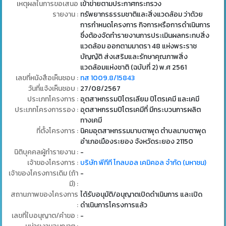
เหตุผลในการขอเสนอ
เข้าข่ายตามประกาศกระทรวง
รายงาน :
ทรัพยากรธรรมชาติและสิ่งแวดล้อม ว่าด้วย
การกำหนดโครงการ กิจการหรือการดำเนินการ
ซึ่งต้องจัดทำรายงานการประเมินผลกระทบสิ่ง
แวดล้อม ออกตามมาตรา 48 แห่งพระราช
บัญญัติ ส่งเสริมและรักษาคุณภาพสิ่ง
แวดล้อมแห่งชาติ (ฉบับที่ 2) พ.ศ 2561
เลขที่หนังสือเห็นชอบ :
ทส 1009.8/15843
วันที่แจ้งเห็นชอบ :
27/08/2567
ประเภทโครงการ :
อุตสาหกรรมปิโตรเลียม ปิโตรเคมี และเคมี
ประเภทโครงการรอง :
อุตสาหกรรมปิโตรเคมีที่ มีกระบวนการผลิต
ทางเคมี
ที่ตั้งโครงการ :
นิคมอุตสาหกรรมมาบตาพุด ตำบลมาบตาพุด
อำเภอเมืองระยอง จังหวัดระยอง 21150
นิติบุคคลผู้ทำรายงาน :
-
เจ้าของโครงการ :
บริษัท พีทีที โกลบอล เคมิคอล จำกัด (มหาชน)
เจ้าของโครงการเดิม (ถ้า
-
มี) :
สถานภาพของโครงการ
ได้รับอนุมัติ/อนุญาตเปิดดำเนินการ และเปิด
:
ดำเนินการโครงการแล้ว
เลขที่ใบอนุญาต/คำขอ :
-